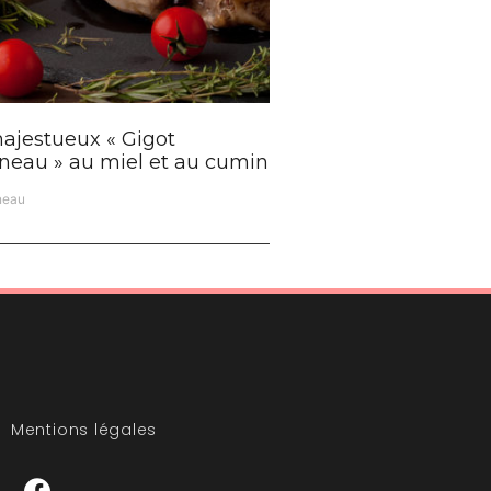
ajestueux « Gigot
neau » au miel et au cumin
neau
Mentions légales