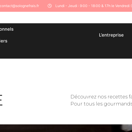
contact@solognefrais.fr
Lundi - Jeudi : 9:00 - 18:00 & 17h le Vendredi 
onnels
L’entreprise
iers
E
Découvrez nos recettes fac
Pour tous les gourmands