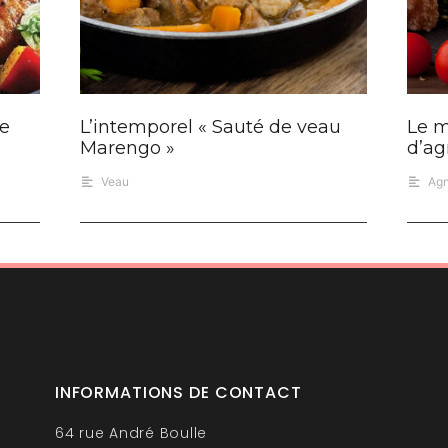
de
L’intemporel « Sauté de veau
Le m
Marengo »
d’ag
Veau
Ag
INFORMATIONS DE CONTACT
64 rue André Boulle