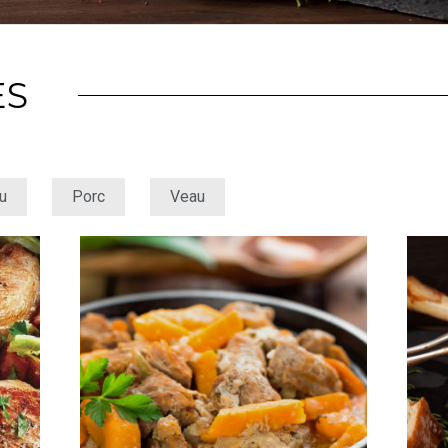
ES
u
Porc
Veau