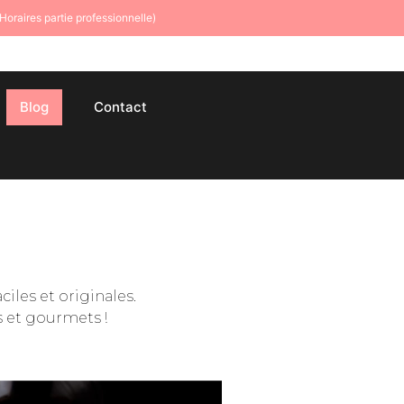
(Horaires partie professionnelle)
Blog
Contact
iles et originales.
 et gourmets !